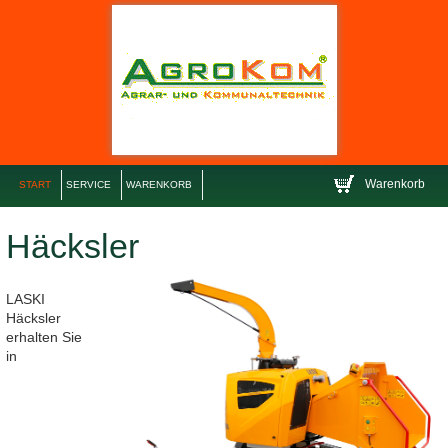
Warenkorb
START
SERVICE
WARENKORB
Häcksler
LASKI
Häcksler
erhalten Sie
in